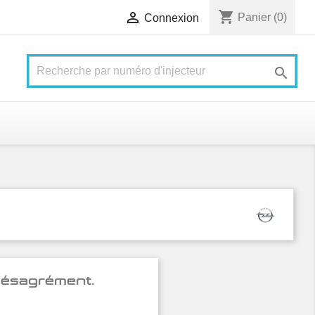
shopping_cart

Panier
(0)
Connexion

 désagrément.