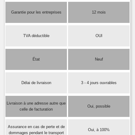
Garantie pour les entreprises
12 mois
TVA déductible
OUI
État
Neuf
Délai de livraison
3 - 4 jours ouvrables
Livraison à une adresse autre que
Oui, possible
celle de facturation
Assurance en cas de perte et de
Oui, à 100%
dommages pendant le transport