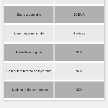
Envío a domicilio
10 EUR
Commande minimale
4 pièces
Emballage original
NON
Se requiere retorno de injecteurs
NON
Livraison la fin de semaine
NON