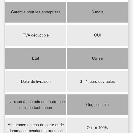
Garantie pour les entreprises
6 mois
TVA déductible
OUI
État
Utilisé
Délai de livraison
3 - 4 jours ouvrables
Livraison à une adresse autre que
Oui, possible
celle de facturation
Assurance en cas de perte et de
Oui, à 100%
dommages pendant le transport