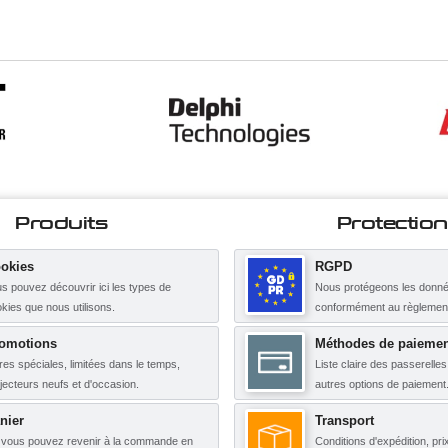
Produits
Protection
okies
RGPD
s pouvez découvrir ici les types de
Nous protégeons les donné
kies que nous utilisons.
conformément au règleme
omotions
Méthodes de paiemen
res spéciales, limitées dans le temps,
Liste claire des passerelle
njecteurs neufs et d'occasion.
autres options de paiement
nier
Transport
, vous pouvez revenir à la commande en
Conditions d'expédition, pri