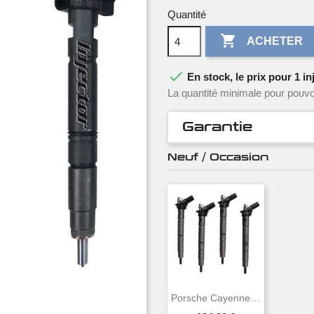
Quantité

ACHETER

En stock, le prix pour 1 in
La quantité minimale pour pouvo
Garantie
Neuf / Occasion
Porsche Cayenne 3.0 TDI 176 CV 240 CH...