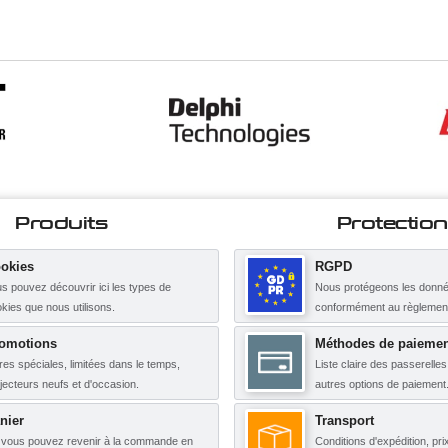
Produits
Protection
okies
RGPD
s pouvez découvrir ici les types de
Nous protégeons les donné
kies que nous utilisons.
conformément au règleme
omotions
Méthodes de paiemen
res spéciales, limitées dans le temps,
Liste claire des passerelle
njecteurs neufs et d'occasion.
autres options de paiement
nier
Transport
, vous pouvez revenir à la commande en
Conditions d'expédition, pri