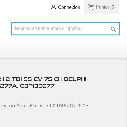
shopping_cart

Panier
(0)
Connexion

.2 TDI 55 CV 75 CH DELPHI
277A, 03P130277
teur pour Škoda Roomster 1.2 TDI 55 CV 75 CH