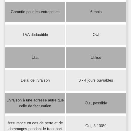
Garantie pour les entreprises
6 mois
TVA déductible
OUI
État
Utilisé
Délai de livraison
3 - 4 jours ouvrables
Livraison à une adresse autre que
Oui, possible
celle de facturation
Assurance en cas de perte et de
Oui, à 100%
dommages pendant le transport