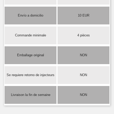
Envío a domicilio
10 EUR
Commande minimale
4 pièces
Emballage original
NON
Se requiere retorno de injecteurs
NON
Livraison la fin de semaine
NON